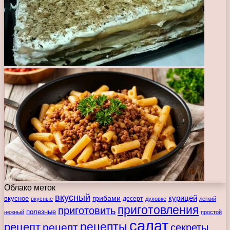
Облако меток
вкусный
курицей
вкусное
грибами
десерт
вкусные
духовке
легкий
приготовления
приготовить
полезные
нежный
простой
салат
рецепты
рецепт
рецепт
секреты