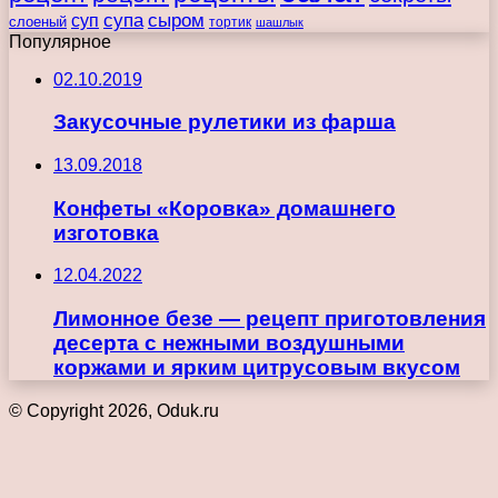
супа
сыром
суп
слоеный
тортик
шашлык
Популярное
02.10.2019
Закусочные рулетики из фарша
13.09.2018
Конфеты «Коровка» домашнего
изготовка
12.04.2022
Лимонное безе — рецепт приготовления
десерта с нежными воздушными
коржами и ярким цитрусовым вкусом
© Copyright 2026, Oduk.ru
Кнопка
«Наверх»