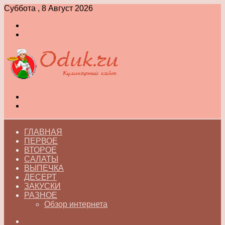
Суббота , 8 Август 2026
Войти
Switch
skin
Меню
Switch
skin
ГЛАВНАЯ
ПЕРВОЕ
ВТОРОЕ
САЛАТЫ
ВЫПЕЧКА
ДЕСЕРТ
ЗАКУСКИ
РАЗНОЕ
Обзор интернета
Искать