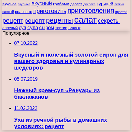
вкусный
курицей
вкусное
грибами
десерт
вкусные
духовке
легкий
приготовления
приготовить
полезные
нежный
простой
салат
рецепты
рецепт
рецепт
секреты
супа
сыром
суп
слоеный
тортик
шашлык
Популярное
07.10.2022
Вкусный и полезный золотой сироп для
вашего здоровья и кулинарных
шедевров
05.07.2019
Нежный крем-суп «Ренуар» из
баклажанов
11.02.2022
Уха из речной рыбы в домашних
условиях: рецепт