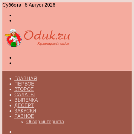
Суббота , 8 Август 2026
Войти
Switch
skin
Меню
Switch
skin
ГЛАВНАЯ
ПЕРВОЕ
ВТОРОЕ
САЛАТЫ
ВЫПЕЧКА
ДЕСЕРТ
ЗАКУСКИ
РАЗНОЕ
Обзор интернета
Искать