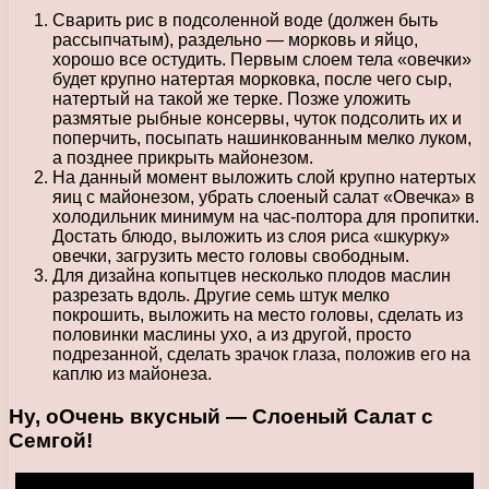
Сварить рис в подсоленной воде (должен быть
рассыпчатым), раздельно — морковь и яйцо,
хорошо все остудить. Первым слоем тела «овечки»
будет крупно натертая морковка, после чего сыр,
натертый на такой же терке. Позже уложить
размятые рыбные консервы, чуток подсолить их и
поперчить, посыпать нашинкованным мелко луком,
а позднее прикрыть майонезом.
На данный момент выложить слой крупно натертых
яиц с майонезом, убрать слоеный салат «Овечка» в
холодильник минимум на час-полтора для пропитки.
Достать блюдо, выложить из слоя риса «шкурку»
овечки, загрузить место головы свободным.
Для дизайна копытцев несколько плодов маслин
разрезать вдоль. Другие семь штук мелко
покрошить, выложить на место головы, сделать из
половинки маслины ухо, а из другой, просто
подрезанной, сделать зрачок глаза, положив его на
каплю из майонеза.
Ну, оОчень вкусный — Слоеный Салат с
Семгой!