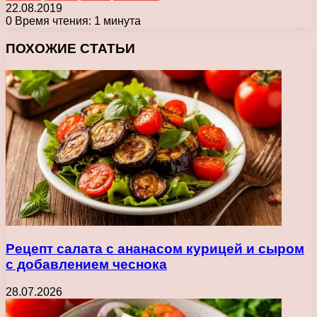
22.08.2019
0
Время чтения: 1 минута
Facebook
X
Pinterest
Вконтакте
Одноклассники
Messenger
Messenger
WhatsApp
Telegram
Viber
Печатать
ПОХОЖИЕ СТАТЬИ
Рецепт салата с ананасом курицей и сыром
с добавлением чеснока
28.07.2026