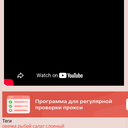
Теги
овечка
рыбой
салат
слоеный