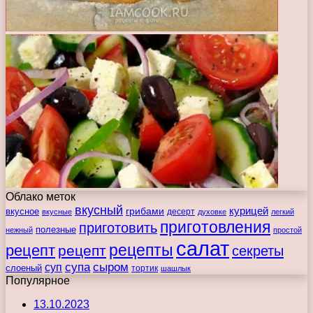
Облако меток
вкусный
курицей
вкусное
грибами
десерт
вкусные
духовке
легкий
приготовления
приготовить
полезные
нежный
простой
салат
рецепты
рецепт
рецепт
секреты
супа
сыром
суп
слоеный
тортик
шашлык
Популярное
13.10.2023