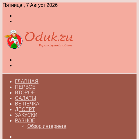
Пятница , 7 Август 2026
Войти
Switch
skin
Меню
Switch
skin
ГЛАВНАЯ
ПЕРВОЕ
ВТОРОЕ
САЛАТЫ
ВЫПЕЧКА
ДЕСЕРТ
ЗАКУСКИ
РАЗНОЕ
Обзор интернета
Искать