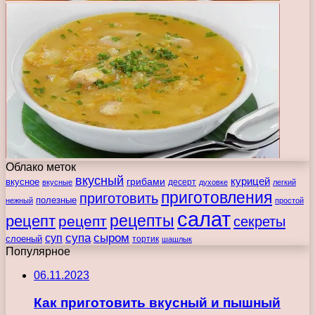
Облако меток
вкусный
курицей
вкусное
грибами
десерт
вкусные
духовке
легкий
приготовления
приготовить
полезные
нежный
простой
салат
рецепты
рецепт
рецепт
секреты
супа
сыром
суп
слоеный
тортик
шашлык
Популярное
06.11.2023
Как приготовить вкусный и пышный