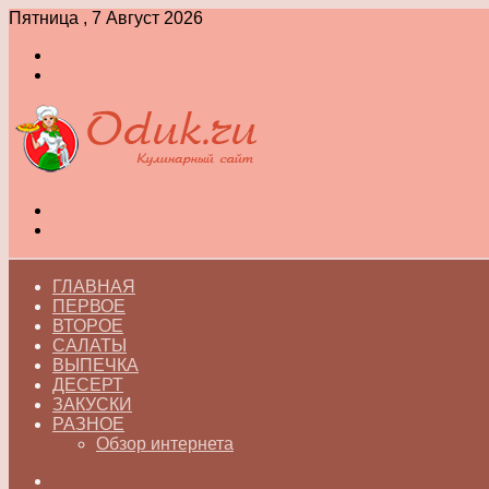
Пятница , 7 Август 2026
Войти
Switch
skin
Меню
Switch
skin
ГЛАВНАЯ
ПЕРВОЕ
ВТОРОЕ
САЛАТЫ
ВЫПЕЧКА
ДЕСЕРТ
ЗАКУСКИ
РАЗНОЕ
Обзор интернета
Искать