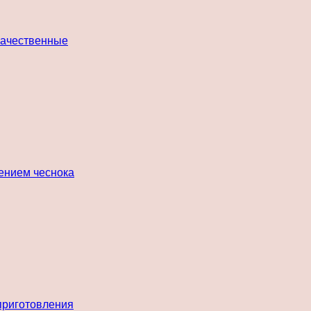
 качественные
лением чеснока
 приготовления