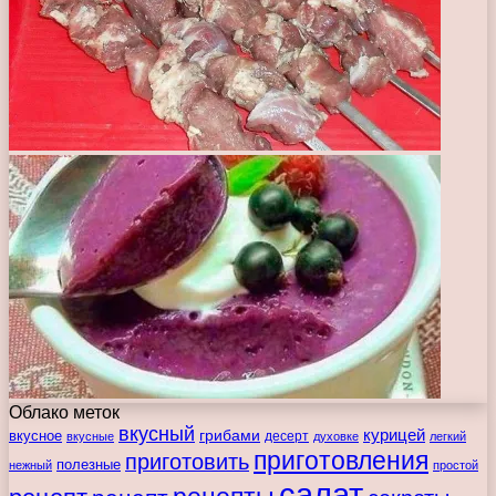
Облако меток
вкусный
курицей
вкусное
грибами
десерт
вкусные
духовке
легкий
приготовления
приготовить
полезные
нежный
простой
салат