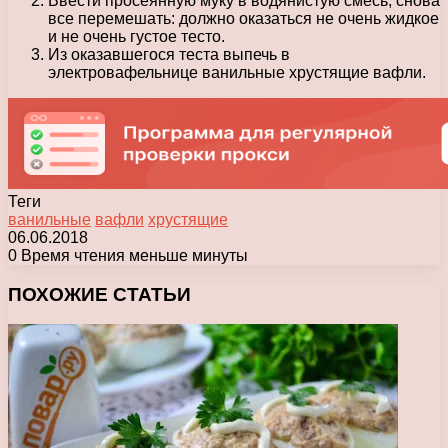
Ввести просеянную муку в водянистую смесь, снова
все перемешать: должно оказаться не очень жидкое
и не очень густое тесто.
Из оказавшегося теста выпечь в
электровафельнице ванильные хрустящие вафли.
Теги
ванильные
вафли
хрустящие
06.06.2018
0
Время чтения меньше минуты
Facebook
X
Pinterest
Вконтакте
Одноклассники
Messenger
Messenger
WhatsApp
Telegram
Viber
Печатать
ПОХОЖИЕ СТАТЬИ