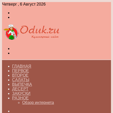
Четверг , 6 Август 2026
Войти
Switch
skin
Меню
Switch
skin
ГЛАВНАЯ
ПЕРВОЕ
ВТОРОЕ
САЛАТЫ
ВЫПЕЧКА
ДЕСЕРТ
ЗАКУСКИ
РАЗНОЕ
Обзор интернета
Искать