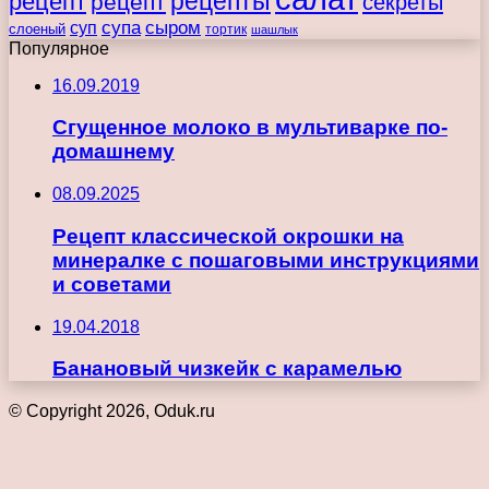
рецепты
рецепт
рецепт
секреты
супа
сыром
суп
слоеный
тортик
шашлык
Популярное
16.09.2019
Сгущенное молоко в мультиварке по-
домашнему
08.09.2025
Рецепт классической окрошки на
минералке с пошаговыми инструкциями
и советами
19.04.2018
Банановый чизкейк с карамелью
© Copyright 2026, Oduk.ru
Кнопка
«Наверх»