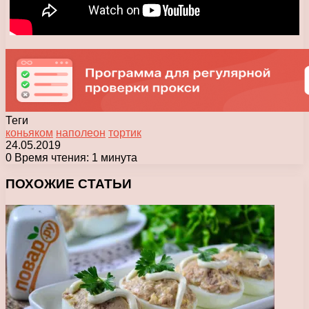
Теги
коньяком
наполеон
тортик
24.05.2019
0
Время чтения: 1 минута
Facebook
X
Pinterest
Вконтакте
Одноклассники
Messenger
Messenger
WhatsApp
Telegram
Viber
Печатать
ПОХОЖИЕ СТАТЬИ