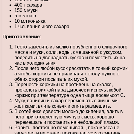
400 г сахара
150 г. муки
5 желтков
10 мл коньяка
1 ч.л. ванильного сахара
Приготовление:
Тесто замесить из мелко порубленного сливочного
масла и муки, соли, воды, смешанной с уксусом,
поделить на двенадцать кусков и поместить их на
час в холодильник.
После чего любой кусок раскатать в тонкий коржик,
а чтобы коржики не прилипали к столу, нужно с
обеих сторон посыпать их мукой.
Перенести коржики на противень на скалке,
проколоть вилкой пара дырочек и испечь любой
коржик при температуре одна тыща восемьсот С.
Муку, ванилин и сахар перемешать с яичными
желтками, влить коньяк и опять размешать.
В сотейнике довести молоко до кипения, влить в
него приготовленную мучную смесь, хорошо
перемешать и поставить на небольшой пламя.
Варить, постоянно помешивая, , пока масса не
загустеет и не станет похожа на густую сметану,