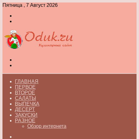
Пятница , 7 Август 2026
Войти
Switch
skin
Меню
Switch
skin
ГЛАВНАЯ
ПЕРВОЕ
ВТОРОЕ
САЛАТЫ
ВЫПЕЧКА
ДЕСЕРТ
ЗАКУСКИ
РАЗНОЕ
Обзор интернета
Искать