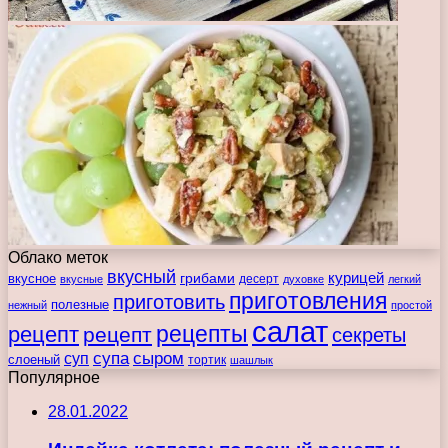
Облако меток
вкусный
курицей
вкусное
грибами
десерт
вкусные
духовке
легкий
приготовления
приготовить
полезные
нежный
простой
салат
рецепты
рецепт
рецепт
секреты
супа
сыром
суп
слоеный
тортик
шашлык
Популярное
28.01.2022