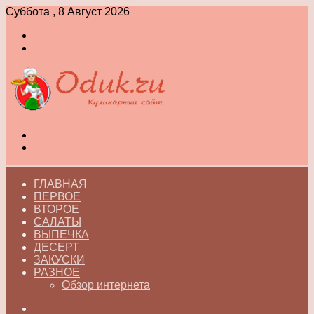
Суббота , 8 Август 2026
Войти
Switch
skin
Меню
Switch
skin
ГЛАВНАЯ
ПЕРВОЕ
ВТОРОЕ
САЛАТЫ
ВЫПЕЧКА
ДЕСЕРТ
ЗАКУСКИ
РАЗНОЕ
Обзор интернета
Искать