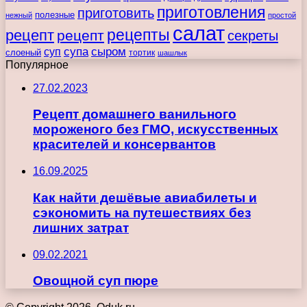
приготовления
приготовить
полезные
нежный
простой
салат
рецепты
рецепт
рецепт
секреты
супа
сыром
суп
слоеный
тортик
шашлык
Популярное
27.02.2023
Рецепт домашнего ванильного
мороженого без ГМО, искусственных
красителей и консервантов
16.09.2025
Как найти дешёвые авиабилеты и
сэкономить на путешествиях без
лишних затрат
09.02.2021
Овощной суп пюре