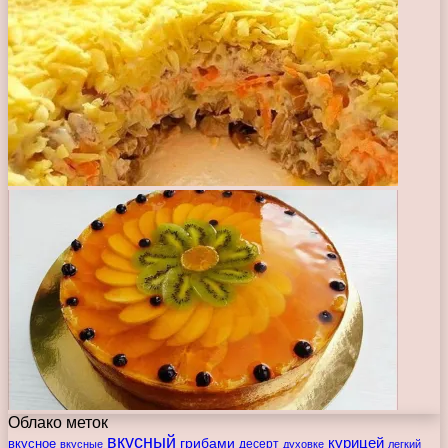
Облако меток
вкусный
курицей
вкусное
грибами
десерт
вкусные
духовке
легкий