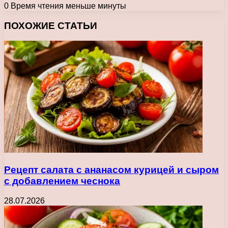
0
Время чтения меньше минуты
Facebook
X
Pinterest
Вконтакте
Одноклассники
Messenger
Messenger
WhatsApp
Telegram
Viber
Печатать
ПОХОЖИЕ СТАТЬИ
Рецепт салата с ананасом курицей и сыром
с добавлением чеснока
28.07.2026