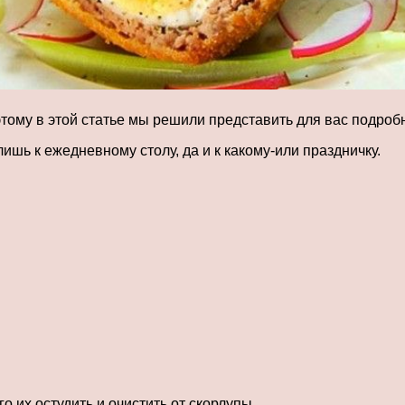
оэтому в этой статье мы решили представить для вас подро
ишь к ежедневному столу, да и к какому-или праздничку.
о их остудить и очистить от скорлупы.