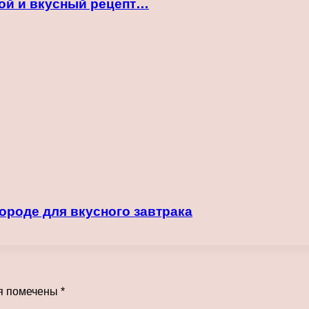
той и вкусный рецепт…
роде для вкусного завтрака
я помечены
*