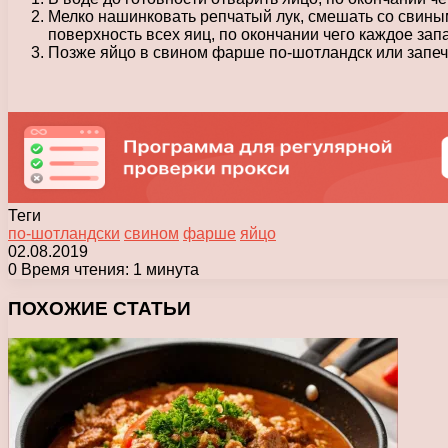
Мелко нашинковать репчатый лук, смешать со свины
поверхность всех яиц, по окончании чего каждое зап
Позже яйцо в свином фарше по-шотландск или запечь 
Теги
по-шотландски
свином
фарше
яйцо
02.08.2019
0
Время чтения: 1 минута
Facebook
X
Pinterest
Вконтакте
Одноклассники
Messenger
Messenger
WhatsApp
Telegram
Viber
Печатать
ПОХОЖИЕ СТАТЬИ