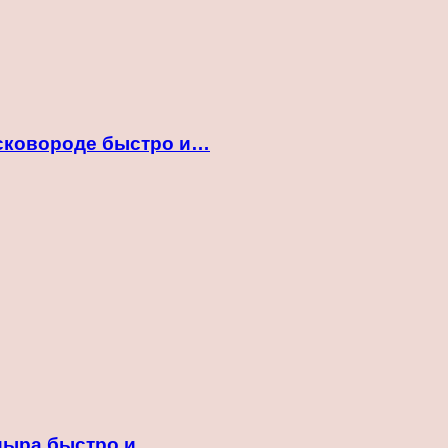
 сковороде быстро и…
ндыра быстро и…