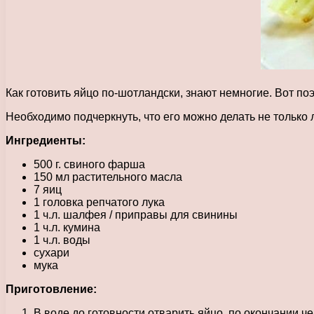
Как готовить яйцо по-шотландски, знают немногие. Вот п
Необходимо подчеркнуть, что его можно делать не только л
Ингредиенты:
500 г. свиного фарша
150 мл растительного масла
7 яиц
1 головка репчатого лука
1 ч.л. шалфея / приправы для свинины
1 ч.л. кумина
1 ч.л. воды
сухари
мука
Приготовление:
В воде до готовности отварить яйцо, по окончании чег