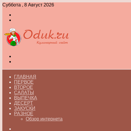
Суббота , 8 Август 2026
Войти
Switch
skin
Меню
Switch
skin
ГЛАВНАЯ
ПЕРВОЕ
ВТОРОЕ
САЛАТЫ
ВЫПЕЧКА
ДЕСЕРТ
ЗАКУСКИ
РАЗНОЕ
Обзор интернета
Искать