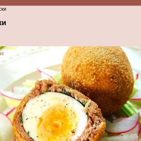
ски
ки