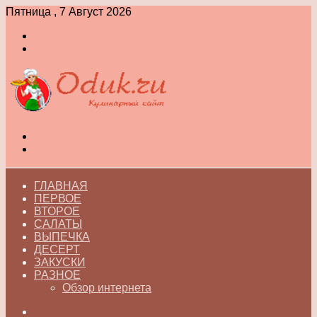
Пятница , 7 Август 2026
Войти
Switch
skin
Меню
Switch
skin
ГЛАВНАЯ
ПЕРВОЕ
ВТОРОЕ
САЛАТЫ
ВЫПЕЧКА
ДЕСЕРТ
ЗАКУСКИ
РАЗНОЕ
Обзор интернета
Искать