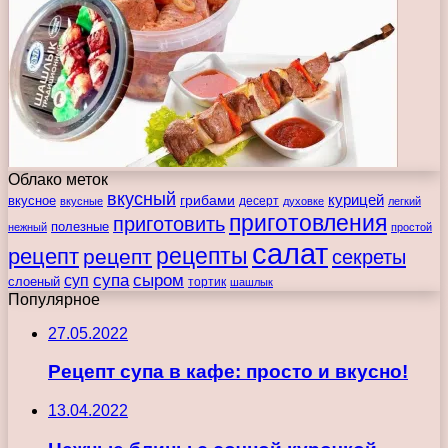
Облако меток
вкусный
курицей
вкусное
грибами
десерт
вкусные
духовке
легкий
приготовления
приготовить
полезные
нежный
простой
салат
рецепты
рецепт
рецепт
секреты
супа
сыром
суп
слоеный
тортик
шашлык
Популярное
27.05.2022
Рецепт супа в кафе: просто и вкусно!
13.04.2022