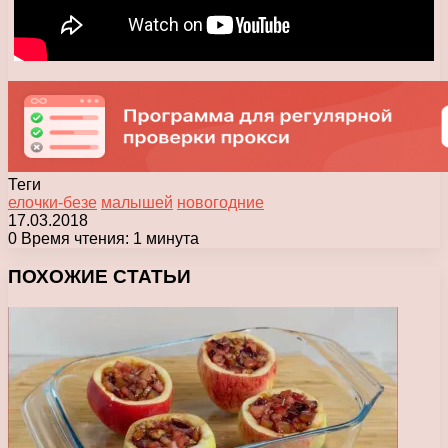
Теги
елочки-безе
малышей
новогодние
17.03.2018
0
Время чтения: 1 минута
Facebook
X
Pinterest
Вконтакте
Одноклассники
Messenger
Messenger
WhatsApp
Telegram
Viber
Печатать
ПОХОЖИЕ СТАТЬИ