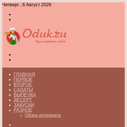
Четверг , 6 Август 2026
Войти
Switch
skin
Меню
Switch
skin
ГЛАВНАЯ
ПЕРВОЕ
ВТОРОЕ
САЛАТЫ
ВЫПЕЧКА
ДЕСЕРТ
ЗАКУСКИ
РАЗНОЕ
Обзор интернета
Искать