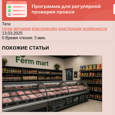
Теги
гитар
звучания
классических
конструкции
особенности
13.03.2025
0
Время чтения: 3 мин.
Facebook
X
Pinterest
Вконтакте
Одноклассники
Messenger
Messenger
WhatsApp
Telegram
Viber
Печатать
ПОХОЖИЕ СТАТЬИ