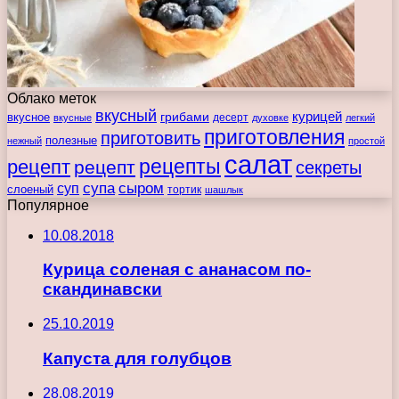
Облако меток
вкусный
курицей
вкусное
грибами
десерт
вкусные
духовке
легкий
приготовления
приготовить
полезные
нежный
простой
салат
рецепты
рецепт
рецепт
секреты
супа
сыром
суп
слоеный
тортик
шашлык
Популярное
10.08.2018
Курица соленая с ананасом по-
скандинавски
25.10.2019
Капуста для голубцов
28.08.2019