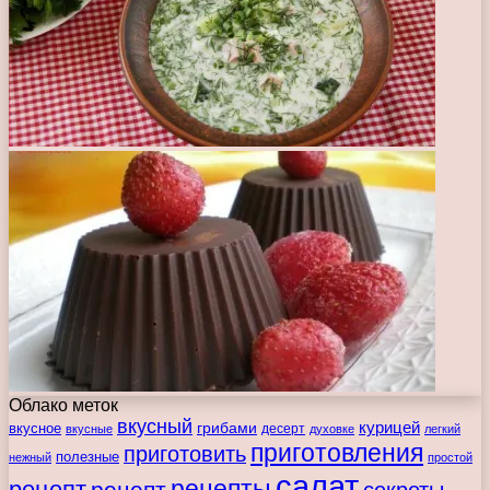
Облако меток
вкусный
курицей
вкусное
грибами
десерт
вкусные
духовке
легкий
приготовления
приготовить
полезные
нежный
простой
салат
рецепты
рецепт
рецепт
секреты