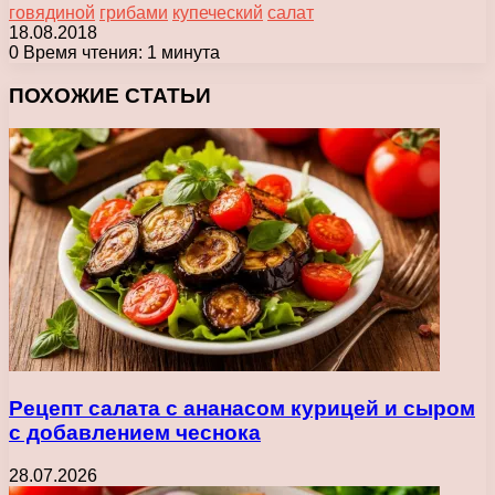
говядиной
грибами
купеческий
салат
18.08.2018
0
Время чтения: 1 минута
Facebook
X
Pinterest
Вконтакте
Одноклассники
Messenger
Messenger
WhatsApp
Telegram
Viber
Печатать
ПОХОЖИЕ СТАТЬИ
Рецепт салата с ананасом курицей и сыром
с добавлением чеснока
28.07.2026