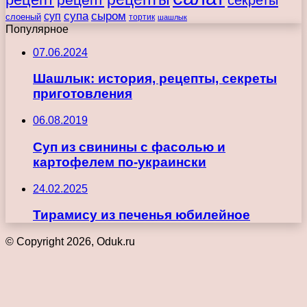
супа
сыром
суп
слоеный
тортик
шашлык
Популярное
07.06.2024
Шашлык: история, рецепты, секреты
приготовления
06.08.2019
Суп из свинины с фасолью и
картофелем по-украински
24.02.2025
Тирамису из печенья юбилейное
© Copyright 2026, Oduk.ru
Кнопка
«Наверх»