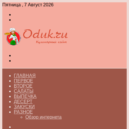
Пятница , 7 Август 2026
Войти
Switch
skin
Меню
Switch
skin
ГЛАВНАЯ
ПЕРВОЕ
ВТОРОЕ
САЛАТЫ
ВЫПЕЧКА
ДЕСЕРТ
ЗАКУСКИ
РАЗНОЕ
Обзор интернета
Искать