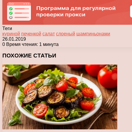
Теги
куриной
печенкой
салат
слоеный
шампиньонами
26.01.2019
0
Время чтения: 1 минута
Facebook
X
Pinterest
Вконтакте
Одноклассники
Messenger
Messenger
WhatsApp
Telegram
Viber
Печатать
ПОХОЖИЕ СТАТЬИ