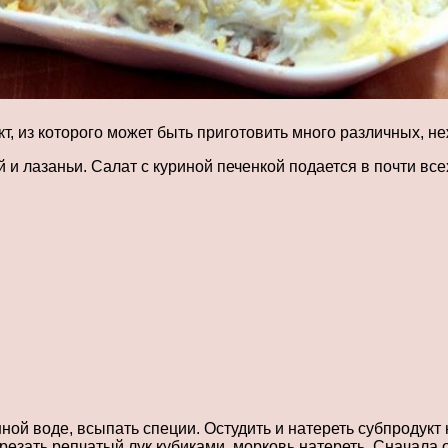
, из которого может быть приготовить много различных, не
й и лазаньи. Салат с куриной печенкой подается в почти в
ой воде, всыпать специи. Остудить и натереть субпродукт
резать репчатый лук кубиками, морковь натереть. Сначала о