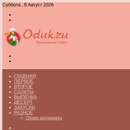
Суббота , 8 Август 2026
Войти
Switch
skin
Меню
Switch
skin
ГЛАВНАЯ
ПЕРВОЕ
ВТОРОЕ
САЛАТЫ
ВЫПЕЧКА
ДЕСЕРТ
ЗАКУСКИ
РАЗНОЕ
Обзор интернета
Искать