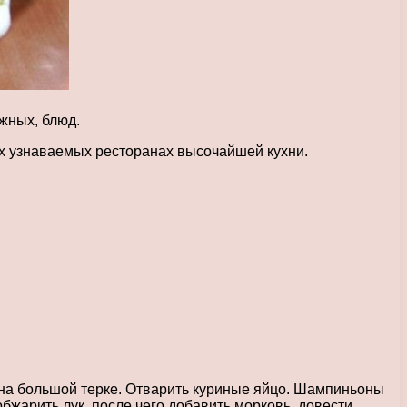
жных, блюд.
сех узнаваемых ресторанах высочайшей кухни.
 на большой терке. Отварить куриные яйцо. Шампиньоны
бжарить лук, после чего добавить морковь, довести