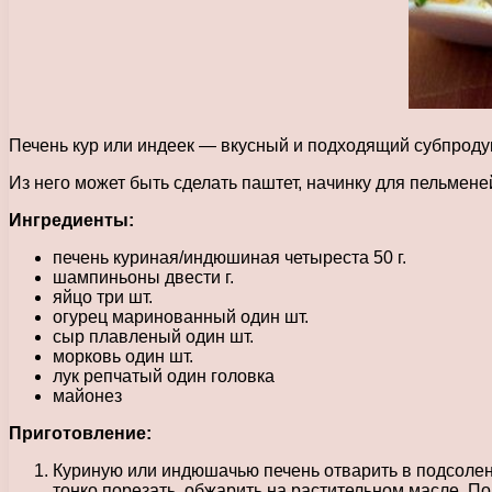
Печень кур или индеек — вкусный и подходящий субпродукт
Из него может быть сделать паштет, начинку для пельмене
Ингредиенты:
печень куриная/индюшиная четыреста 50 г.
шампиньоны двести г.
яйцо три шт.
огурец маринованный один шт.
сыр плавленый один шт.
морковь один шт.
лук репчатый один головка
майонез
Приготовление:
Куриную или индюшачью печень отварить в подсоленн
тонко порезать, обжарить на растительном масле. По