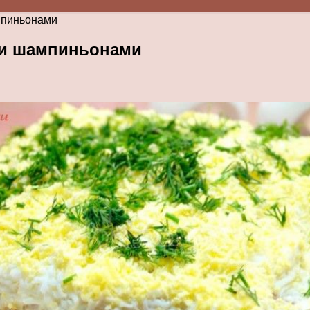
мпиньонами
 и шампиньонами