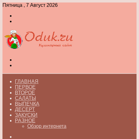
Пятница , 7 Август 2026
Войти
Switch
skin
Меню
Switch
skin
ГЛАВНАЯ
ПЕРВОЕ
ВТОРОЕ
САЛАТЫ
ВЫПЕЧКА
ДЕСЕРТ
ЗАКУСКИ
РАЗНОЕ
Обзор интернета
Искать