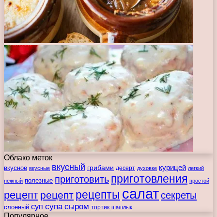
Облако меток
вкусный
курицей
вкусное
грибами
десерт
вкусные
духовке
легкий
приготовления
приготовить
полезные
нежный
простой
салат
рецепты
рецепт
рецепт
секреты
супа
сыром
суп
слоеный
тортик
шашлык
Популярное