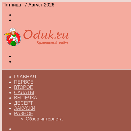
Пятница , 7 Август 2026
Войти
Switch
skin
Меню
Switch
skin
ГЛАВНАЯ
ПЕРВОЕ
ВТОРОЕ
САЛАТЫ
ВЫПЕЧКА
ДЕСЕРТ
ЗАКУСКИ
РАЗНОЕ
Обзор интернета
Искать