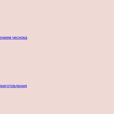
лением чеснока
 приготовления