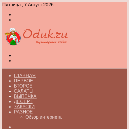
Пятница , 7 Август 2026
Войти
Switch
skin
Меню
Switch
skin
ГЛАВНАЯ
ПЕРВОЕ
ВТОРОЕ
САЛАТЫ
ВЫПЕЧКА
ДЕСЕРТ
ЗАКУСКИ
РАЗНОЕ
Обзор интернета
Искать