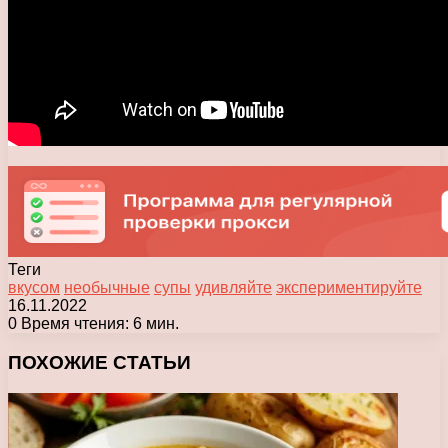
Теги
вкусом
необычные
супы
удивляйте
экспериментируйте
16.11.2022
0
Время чтения: 6 мин.
Facebook
X
Pinterest
Вконтакте
Одноклассники
Messenger
Messenger
WhatsApp
Telegram
Viber
Печатать
ПОХОЖИЕ СТАТЬИ