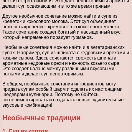
легкая острота имбиря. Это дает неповторимый аромат и
делает суп освежающим и в то же время пряным.
Другое необычное сочетание можно найти в супе из
креветок и кокосового молока. Этот суп объединяет
нежность креветок с кремовостью кокосового молока.
Такое сочетание создает богатый и насыщенный вкус,
который непременно порадует гурманов.
Необычные сочетания можно найти и в вегетарианских
супах. Например, суп из шпината с кедровыми орехами и
козьим сыром. Здесь сочетаются свежесть шпината,
ароматные кедровые орехи и нежность козьего сыра.
Это создает баланс между различными вкусовыми
нотками и делает суп неповторимым.
В общем, необычные сочетания ингредиентов могут
придать супам особый шарм и сделать их настоящими
шедеврами кулинарии. Поэтому не бойтесь
экспериментировать и создавать новые, удивительные
вкусовые комбинации!
Необычные традиции
1. Суп из кротов