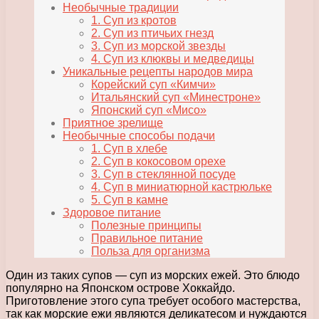
Необычные традиции
1. Суп из кротов
2. Суп из птичьих гнезд
3. Суп из морской звезды
4. Суп из клюквы и медведицы
Уникальные рецепты народов мира
Корейский суп «Кимчи»
Итальянский суп «Минестроне»
Японский суп «Мисо»
Приятное зрелище
Необычные способы подачи
1. Суп в хлебе
2. Суп в кокосовом орехе
3. Суп в стеклянной посуде
4. Суп в миниатюрной кастрюльке
5. Суп в камне
Здоровое питание
Полезные принципы
Правильное питание
Польза для организма
Один из таких супов — суп из морских ежей. Это блюдо
популярно на Японском острове Хоккайдо.
Приготовление этого супа требует особого мастерства,
так как морские ежи являются деликатесом и нуждаются