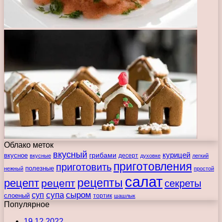
Облако меток
вкусный
курицей
вкусное
грибами
десерт
вкусные
духовке
легкий
приготовления
приготовить
полезные
нежный
простой
салат
рецепты
рецепт
рецепт
секреты
супа
сыром
суп
слоеный
тортик
шашлык
Популярное
19.12.2022