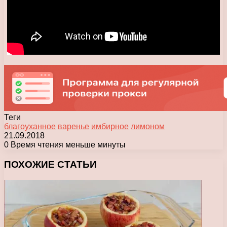
Теги
благоуханное
варенье
имбирное
лимоном
21.09.2018
0
Время чтения меньше минуты
Facebook
X
Pinterest
Вконтакте
Одноклассники
Messenger
Messenger
WhatsApp
Telegram
Viber
Печатать
ПОХОЖИЕ СТАТЬИ