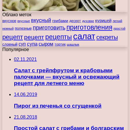
Облако меток
вкусный
курицей
вкусное
грибами
десерт
вкусные
духовке
легкий
приготовления
приготовить
полезные
нежный
простой
салат
рецепты
рецепт
рецепт
секреты
супа
сыром
суп
слоеный
тортик
шашлык
Популярное
02.11.2021
Салат с грейпфрутом и крабовыми
палочками — вкусный и освежающий
рецепт для летнего меню
14.06.2019
Пирог из печенья со сгущенкой
21.08.2018
Простой салат с грибами и болгарским