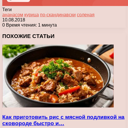
Теги
ананасом
курица
по-скандинавски
соленая
10.08.2018
0
Время чтения: 1 минута
Facebook
X
Pinterest
Вконтакте
Одноклассники
Messenger
Messenger
WhatsApp
Telegram
Viber
Печатать
ПОХОЖИЕ СТАТЬИ
Как приготовить рис с мясной подливкой на
сковороде быстро и…