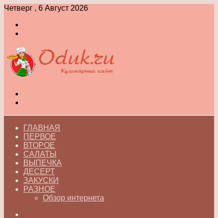
Четверг , 6 Август 2026
Войти
Switch
skin
Меню
Switch
skin
ГЛАВНАЯ
ПЕРВОЕ
ВТОРОЕ
САЛАТЫ
ВЫПЕЧКА
ДЕСЕРТ
ЗАКУСКИ
РАЗНОЕ
Обзор интернета
Искать