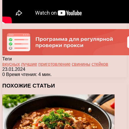
Теги
вкусных
лучшие
приготовление
свинины
стейков
23.01.2024
0
Время чтения: 4 мин.
Facebook
X
Pinterest
Вконтакте
Одноклассники
Messenger
Messenger
WhatsApp
Telegram
Viber
Печатать
ПОХОЖИЕ СТАТЬИ