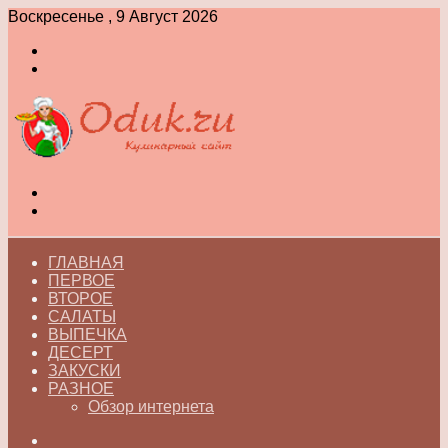
Воскресенье , 9 Август 2026
Войти
Switch
skin
Меню
Switch
skin
ГЛАВНАЯ
ПЕРВОЕ
ВТОРОЕ
САЛАТЫ
ВЫПЕЧКА
ДЕСЕРТ
ЗАКУСКИ
РАЗНОЕ
Обзор интернета
Искать