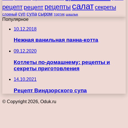
салат
рецепты
рецепт
рецепт
секреты
супа
сыром
суп
слоеный
тортик
шашлык
Популярное
10.12.2018
Нежная ванильная панна-котта
09.12.2020
Котлеты по-домашнему: рецепты и
секреты приготовления
14.10.2021
Рецепт Виндзорского супа
© Copyright 2026, Oduk.ru
Кнопка
«Наверх»