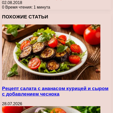
02.08.2018
0
Время чтения: 1 минута
Facebook
X
Pinterest
Вконтакте
Одноклассники
Messenger
Messenger
WhatsApp
Telegram
Viber
Печатать
ПОХОЖИЕ СТАТЬИ
Рецепт салата с ананасом курицей и сыром
с добавлением чеснока
28.07.2026