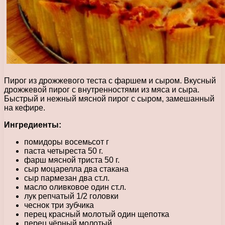
Пирог из дрожжевого теста с фаршем и сыром. Вкусный
дрожжевой пирог с внутренностями из мяса и сыра.
Быстрый и нежный мясной пирог с сыром, замешанный
на кефире.
Ингредиенты:
помидоры восемьсот г
паста четыреста 50 г.
фарш мясной триста 50 г.
сыр моцарелла два стакана
сыр пармезан два ст.л.
масло оливковое один ст.л.
лук репчатый 1/2 головки
чеснок три зубчика
перец красный молотый один щепотка
перец чёрный молотый