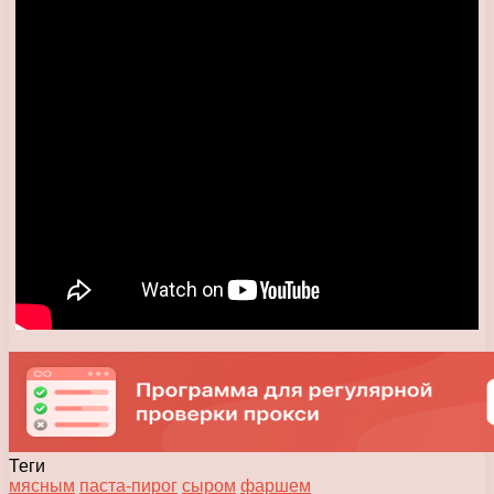
Теги
мясным
паста-пирог
сыром
фаршем