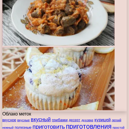
Облако меток
вкусный
курицей
вкусное
грибами
десерт
вкусные
духовке
легкий
приготовления
приготовить
полезные
нежный
простой