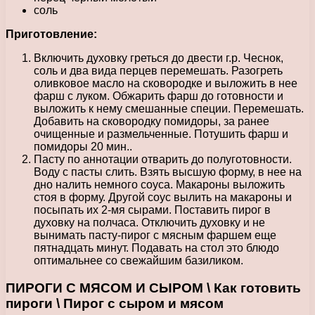
соль
Приготовление:
Включить духовку греться до двести г.р. Чеснок,
соль и два вида перцев перемешать. Разогреть
оливковое масло на сковородке и выложить в нее
фарш с луком. Обжарить фарш до готовности и
выложить к нему смешанные специи. Перемешать.
Добавить на сковородку помидоры, за ранее
очищенные и размельченные. Потушить фарш и
помидоры 20 мин..
Пасту по аннотации отварить до полуготовности.
Воду с пасты слить. Взять высшую форму, в нее на
дно налить немного соуса. Макароны выложить
стоя в форму. Другой соус вылить на макароны и
посыпать их 2-мя сырами. Поставить пирог в
духовку на полчаса. Отключить духовку и не
вынимать пасту-пирог с мясным фаршем еще
пятнадцать минут. Подавать на стол это блюдо
оптимальнее со свежайшим базиликом.
ПИРОГИ С МЯСОМ И СЫРОМ \ Как готовить
пироги \ Пирог с сыром и мясом