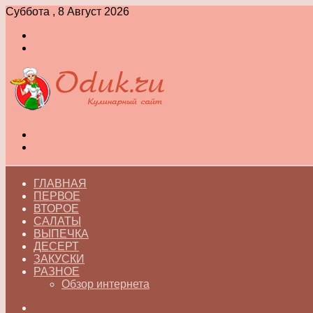
Суббота , 8 Август 2026
Войти
Switch
skin
Меню
Switch
skin
ГЛАВНАЯ
ПЕРВОЕ
ВТОРОЕ
САЛАТЫ
ВЫПЕЧКА
ДЕСЕРТ
ЗАКУСКИ
РАЗНОЕ
Обзор интернета
Искать