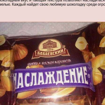
околадный вкус и тающая текстура позволяют насладиться
амелью. Каждый найдет свою любимую шоколадку среди огр