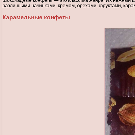
Шоколадные конфеты — это классика жанра. Их нежный ш
различными начинками: кремом, орехами, фруктами, кар
Карамельные конфеты