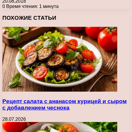
20.08.2018
0
Время чтения: 1 минута
Facebook
X
Pinterest
Вконтакте
Одноклассники
Messenger
Messenger
WhatsApp
Telegram
Viber
Печатать
ПОХОЖИЕ СТАТЬИ
Рецепт салата с ананасом курицей и сыром
с добавлением чеснока
28.07.2026