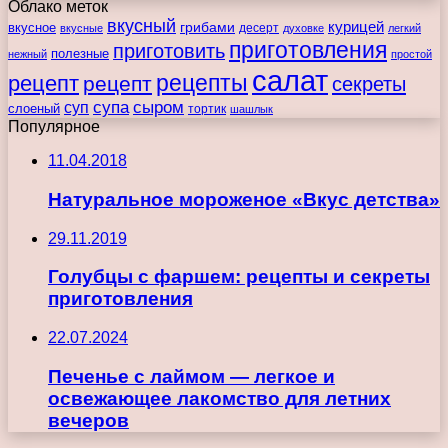
Облако меток
вкусный
курицей
вкусное
грибами
десерт
вкусные
духовке
легкий
приготовления
приготовить
полезные
нежный
простой
салат
рецепты
рецепт
рецепт
секреты
супа
сыром
суп
слоеный
тортик
шашлык
Популярное
11.04.2018
Натуральное мороженое «Вкус детства»
29.11.2019
Голубцы с фаршем: рецепты и секреты
приготовления
22.07.2024
Печенье с лаймом — легкое и
освежающее лакомство для летних
вечеров