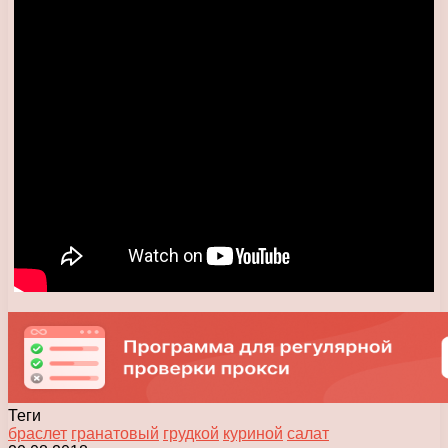
Теги
браслет
гранатовый
грудкой
куриной
салат