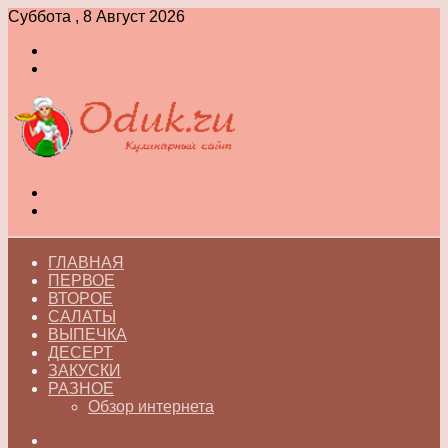
Суббота , 8 Август 2026
Войти
Switch
skin
Меню
Switch
skin
ГЛАВНАЯ
ПЕРВОЕ
ВТОРОЕ
САЛАТЫ
ВЫПЕЧКА
ДЕСЕРТ
ЗАКУСКИ
РАЗНОЕ
Обзор интернета
Искать