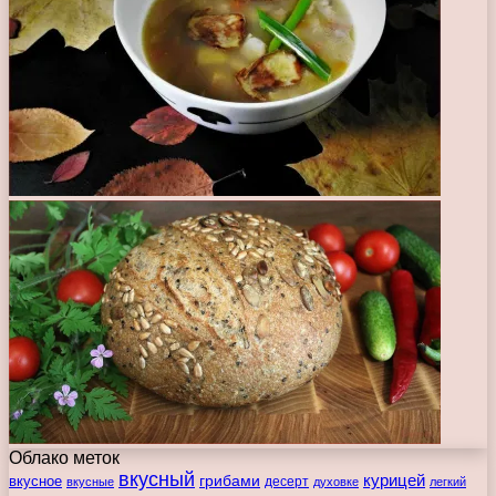
Облако меток
вкусный
курицей
вкусное
грибами
десерт
вкусные
духовке
легкий