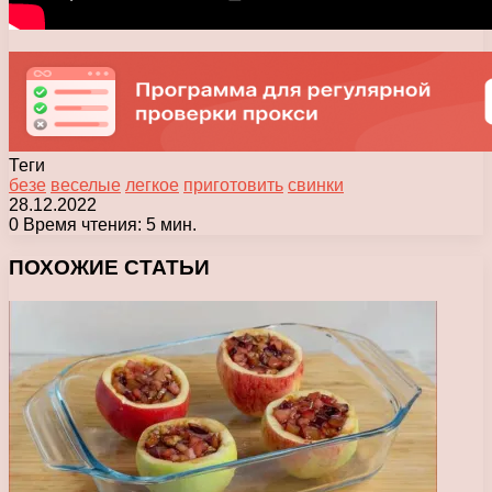
Теги
безе
веселые
легкое
приготовить
свинки
28.12.2022
0
Время чтения: 5 мин.
Facebook
X
Pinterest
Вконтакте
Одноклассники
Messenger
Messenger
WhatsApp
Telegram
Viber
Печатать
ПОХОЖИЕ СТАТЬИ