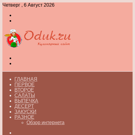
Четверг , 6 Август 2026
Войти
Switch
skin
Меню
Switch
skin
ГЛАВНАЯ
ПЕРВОЕ
ВТОРОЕ
САЛАТЫ
ВЫПЕЧКА
ДЕСЕРТ
ЗАКУСКИ
РАЗНОЕ
Обзор интернета
Искать