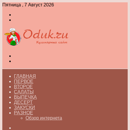
Пятница , 7 Август 2026
Войти
Switch
skin
Меню
Switch
skin
ГЛАВНАЯ
ПЕРВОЕ
ВТОРОЕ
САЛАТЫ
ВЫПЕЧКА
ДЕСЕРТ
ЗАКУСКИ
РАЗНОЕ
Обзор интернета
Искать