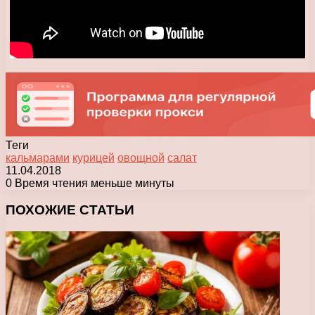
Теги
кальмарами
курицей
овощной
салат
11.04.2018
0
Время чтения меньше минуты
Facebook
X
Pinterest
Вконтакте
Одноклассники
Messenger
Messenger
WhatsApp
Telegram
Viber
Печатать
ПОХОЖИЕ СТАТЬИ