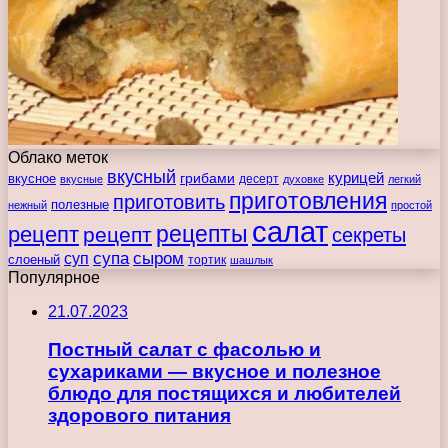
Облако меток
вкусный
курицей
вкусное
грибами
десерт
вкусные
духовке
легкий
приготовления
приготовить
полезные
нежный
простой
салат
рецепты
рецепт
рецепт
секреты
супа
сыром
суп
слоеный
тортик
шашлык
Популярное
21.07.2023
Постный салат с фасолью и
сухариками — вкусное и полезное
блюдо для постящихся и любителей
здорового питания