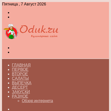
Пятница , 7 Август 2026
Войти
Switch
skin
Меню
Switch
skin
ГЛАВНАЯ
ПЕРВОЕ
ВТОРОЕ
САЛАТЫ
ВЫПЕЧКА
ДЕСЕРТ
ЗАКУСКИ
РАЗНОЕ
Обзор интернета
Искать