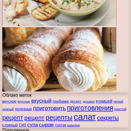
Облако меток
вкусный
курицей
вкусное
грибами
десерт
вкусные
духовке
легкий
приготовления
приготовить
полезные
нежный
простой
салат
рецепты
рецепт
рецепт
секреты
супа
сыром
суп
слоеный
тортик
шашлык
Популярное